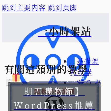
跳到主要内容
跳到页脚
一小時架站
基礎架
有關這類別的教學
站教學
【2025年黑色星
SEO 專
期五購物節】
區
WordPress推薦
關於一
想找什