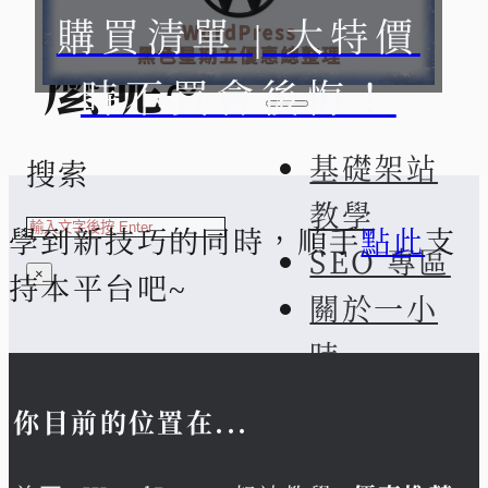
小時
購買清單 | 大特價
麼呢~
時不買會後悔！
基礎架站
搜索
教學
學到新技巧的同時，順手
點此
支
SEO 專區
×
持本平台吧~
關於一小
時
你目前的位置在...