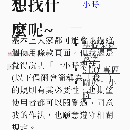
想找什
小時
麼呢~
基本上大家都可能會跳過這
基礎架站
搜
個使用條款頁面，但我還是
教學
索
覺得說明「一小時架站」
SEO 專區
×
(以下偶爾會簡稱為「我」)
關於一小
的規則有其必要性，也期望
時
使用者都可以閱覽過、同意
我的作法，也願意遵守相關
規定。