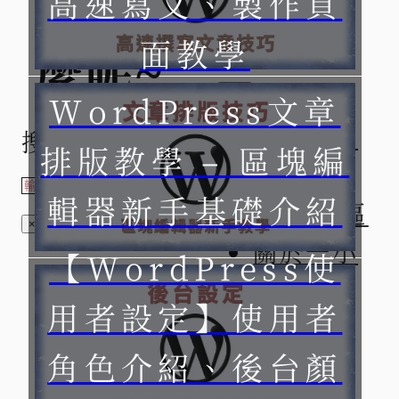
高速寫文、製作頁
小時
面教學
麼呢~
WordPress文章
基礎架站
搜索
排版教學 – 區塊編
教學
輯器新手基礎介紹
SEO 專區
×
關於一小
【WordPress使
時
用者設定】使用者
角色介紹、後台顏