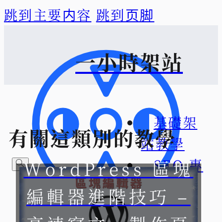
跳到主要内容
跳到页脚
一小時架站
基礎架
有關這類別的教學
站教學
SEO 專
WordPress 區塊
區
編輯器進階技巧 –
關於一
想找什