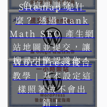
色這裡調整！
Sitemap 是什
麼？ 透過 Rank
Math SEO 產生網
站地圖並提交，讓
搜尋引擎認識你！
WordPress後台
教學 | 基本設定這
樣照著做不會出
錯！