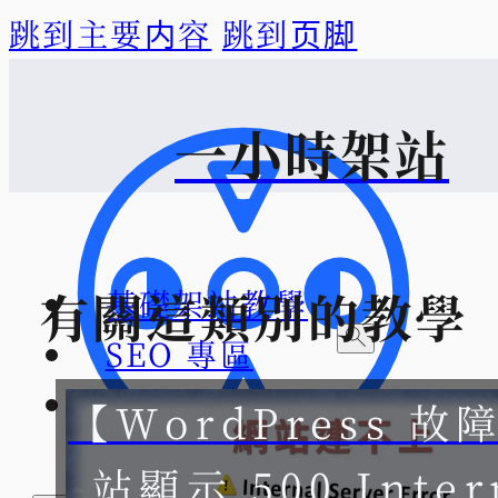
跳到主要内容
跳到页脚
一小時架站
有關這類別的教學
基礎架站教學
SEO 專區
關於一小時
【WordPress 故
想找
站顯示 500 Inter