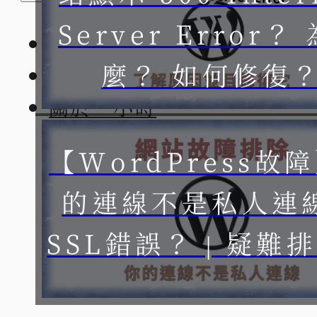
Server Error？
基礎架站教學
搜索
麼？ 如何修復
SEO 專區
×
關於一小時
【WordPress故
的連線不是私人連
SSL錯誤？ | 疑難