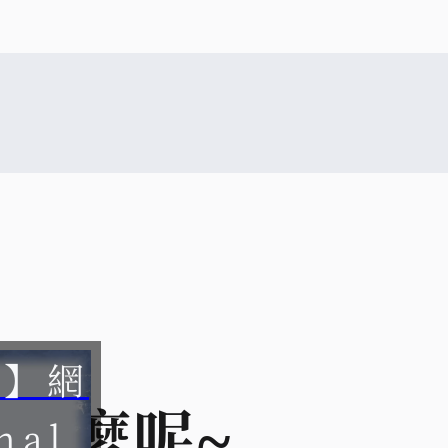
障】網
什麼呢~
nal