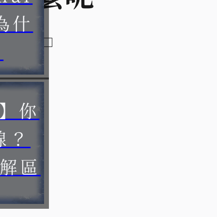
 為什
？
障】你
線？
排解區