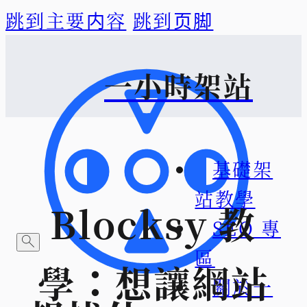
跳到主要内容
跳到页脚
一小時架站
基礎架
站教學
Blocksy 教
SEO 專
區
學：想讓網站
關於一