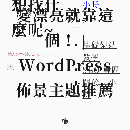
想找什
小時
變漂亮就靠這
麼呢~
個！ |
基礎架站
搜
教學
WordPress
索
SEO 專區
×
關於一小
佈景主題推薦
時