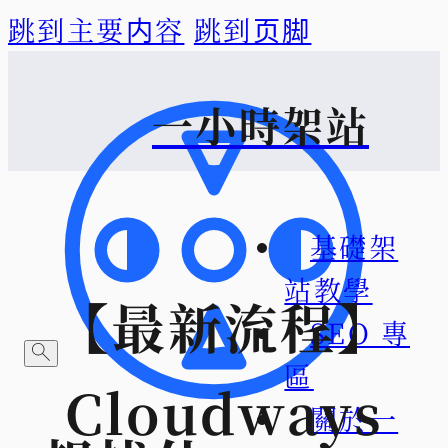
跳到主要内容
跳到页脚
一小時架站
基礎架
站教學
【最新流程】
SEO 專
區
Cloudways
關於一