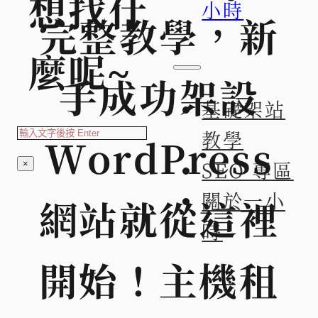
想找什
小時
完整教學，新
麼呢~
手成功架設
基礎架站
搜
教學
WordPress
索
SEO 專區
×
關於一小
網站就從這裡
時
開始！主機租