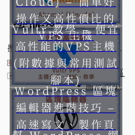
Cloud) – 簡單好
小時
操作又高性價比的
麼呢~
Vultr 教學 – 便宜
VPS 主機
高性能的VPS主機
基礎架站
搜索
教學
(附數據與常用測試
SEO 專區
腳本)
×
關於一小
WordPress 區塊
時
編輯器進階技巧 –
高速寫文、製作頁
幫 WordPress 網