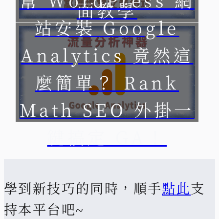
面教學
站安裝 Google
Analytics 竟然這
麼簡單？ Rank
Math SEO 外掛一
鍵搞定 GA！
學到新技巧的同時，順手
點此
支
持本平台吧~