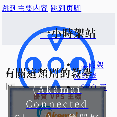
跳到主要内容
跳到页脚
一小時架站
基礎架
有關這類別的教學
Linode 教學
站教學
SEO 專
(Akamai
區
Connected
關於一
想找什