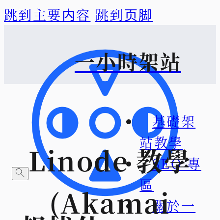
跳到主要内容
跳到页脚
一小時架站
基礎架
站教學
Linode 教學
SEO 專
區
(Akamai
關於一