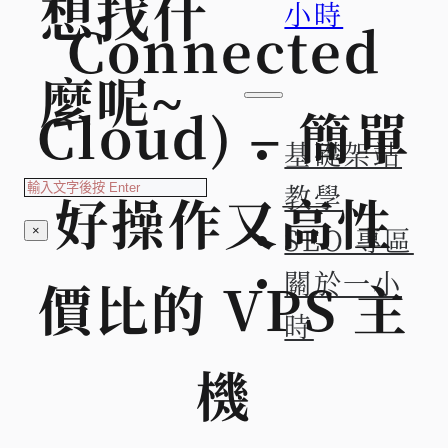
想找什
小時
Connected
麼呢~
Cloud) – 簡單
基礎架站
搜
教學
好操作又高性
索
SEO 專區
×
關於一小
價比的 VPS 主
時
機