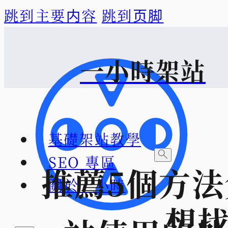
跳到主要内容
跳到页脚
一小時架站
基礎架站教學
SEO 專區
推薦5個方法
關於一小時
想找