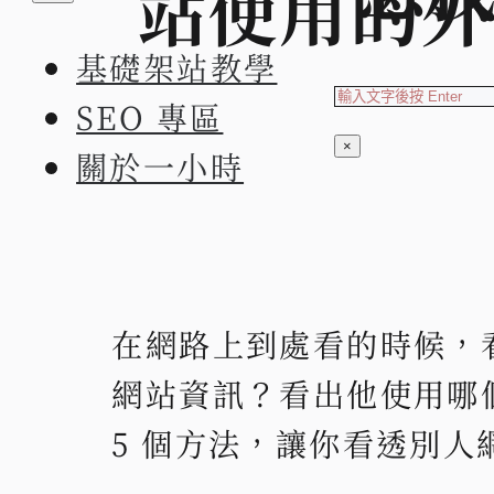
站使用的外
基礎架站教學
搜
SEO 專區
索
×
關於一小時
在網路上到處看的時候，
網站資訊？看出他使用哪
5 個方法，讓你看透別人